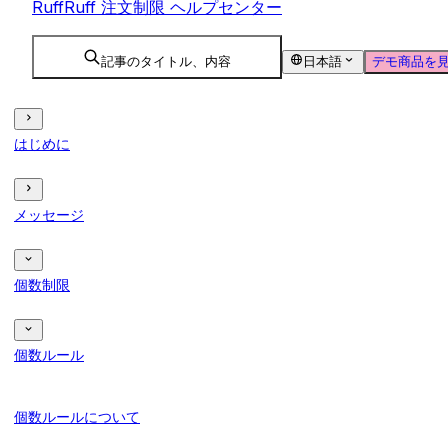
RuffRuff 注文制限 ヘルプセンター
記事のタイトル、内容
日本語
デモ商品を
はじめに
メッセージ
個数制限
個数ルール
個数ルールについて