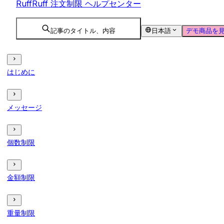
RuffRuff 注文制限 ヘルプセンター
記事のタイトル、内容
日本語
デモ商品を
はじめに
メッセージ
個数制限
金額制限
重量制限