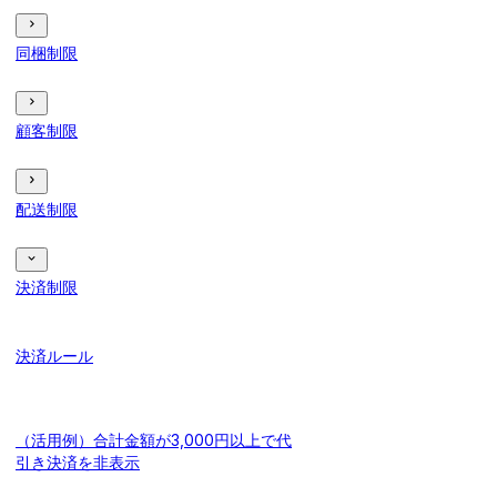
同梱制限
顧客制限
配送制限
決済制限
決済ルール
（活用例）合計金額が3,000円以上で代
引き決済を非表示